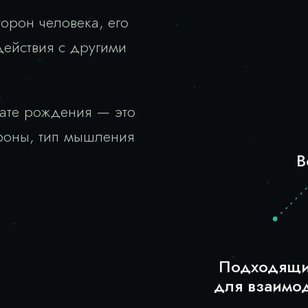
торон человека, его
действия с другими
дате рождения — это
ороны, тип мышления
В
Подходящи
для взаимо