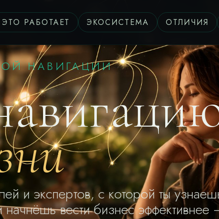
 ЭТО РАБОТАЕТ
ЭКОСИСТЕМА
ОТЛИЧИЯ
НОЙ НАВИГАЦИИ
навигаци
зни
ей и экспертов, с которой ты узнаеш
и начнёшь вести бизнес эффективнее 