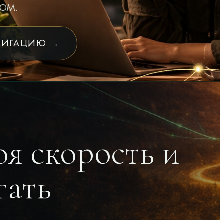
ом.
ВИГАЦИЮ →
оя скорость и
гать